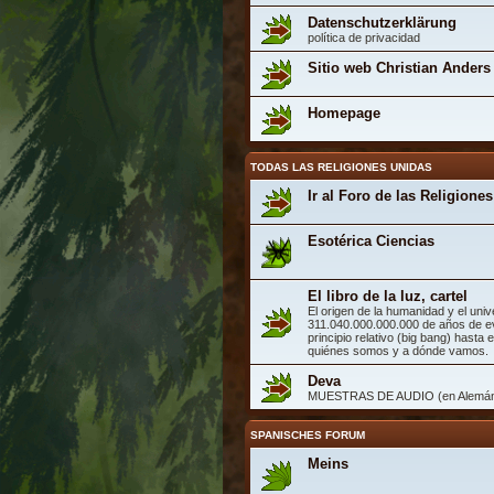
Datenschutzerklärung
política de privacidad
Sitio web Christian Anders
Homepage
TODAS LAS RELIGIONES UNIDAS
Ir al Foro de las Religiones
Esotérica Ciencias
El libro de la luz, cartel
El origen de la humanidad y el univ
311.040.000.000.000 de años de e
principio relativo (big bang) hasta 
quiénes somos y a dónde vamos.
Deva
MUESTRAS DE AUDIO (en Alemán, 
SPANISCHES FORUM
Meins