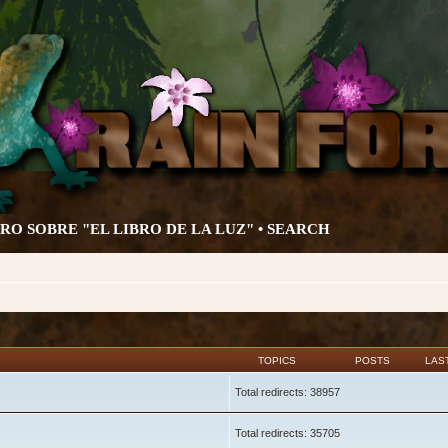
ORO SOBRE "EL LIBRO DE LA LUZ" •
SEARCH
TOPICS
POSTS
LAS
Total redirects: 38957
Total redirects: 35705