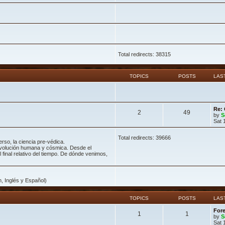
Total redirects: 38315
TOPICS
POSTS
LAS
Re: 
2
49
by
S
Sat 
Total redirects: 39666
erso, la ciencia pre-védica.
volución humana y cósmica. Desde el
el final relativo del tiempo. De dónde venimos,
Inglés y Español)
TOPICS
POSTS
LAS
Fore
1
1
by
S
Sat 