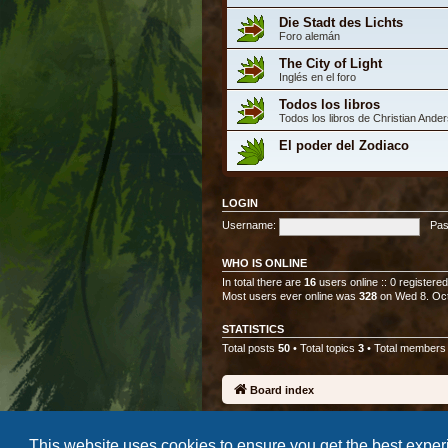
Die Stadt des Lichts
Foro alemán
The City of Light
Inglés en el foro
Todos los libros
Todos los libros de Christian Ande
El poder del Zodiaco
LOGIN
Username:
Pas
WHO IS ONLINE
In total there are
16
users online :: 0 registere
Most users ever online was
328
on Wed 8. Oct
STATISTICS
Total posts
50
• Total topics
3
• Total member
Board index
This website uses cookies to ensure you get the best expe